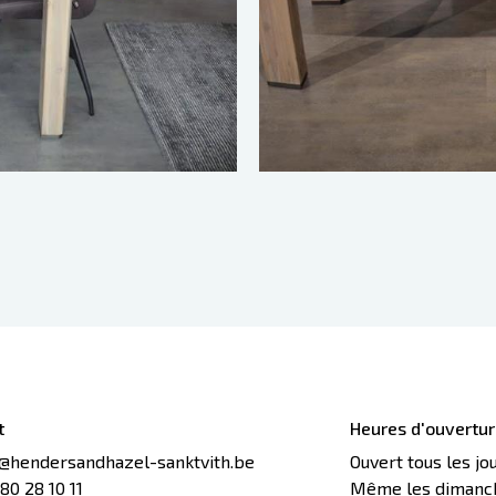
t
Heures d'ouvertu
o@hendersandhazel-sanktvith.be
Ouvert tous les jo
80 28 10 11
Même les dimanche