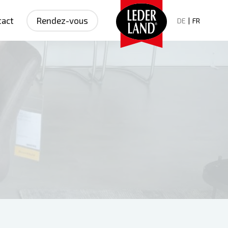
tact
Rendez-vous
DE
|
FR