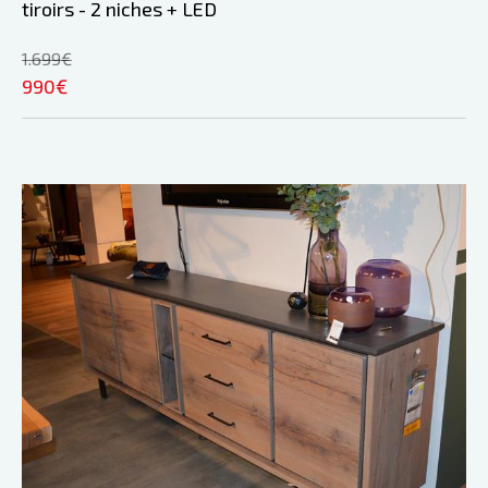
tiroirs - 2 niches + LED
1.699€
990€