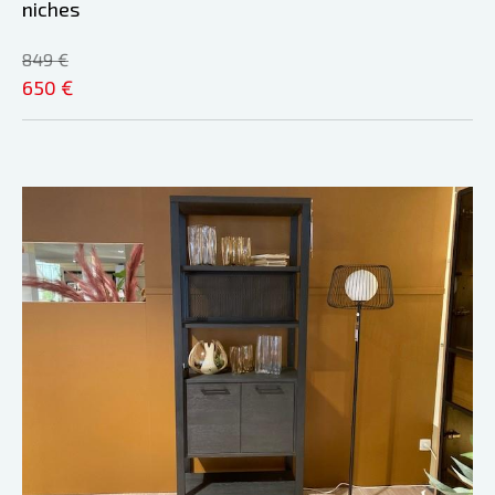
niches
849 €
650 €